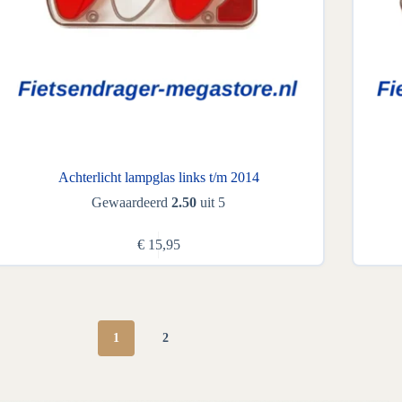
Achterlicht lampglas links t/m 2014
Gewaardeerd
2.50
uit 5
€
15,95
1
2