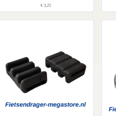
€
3,25