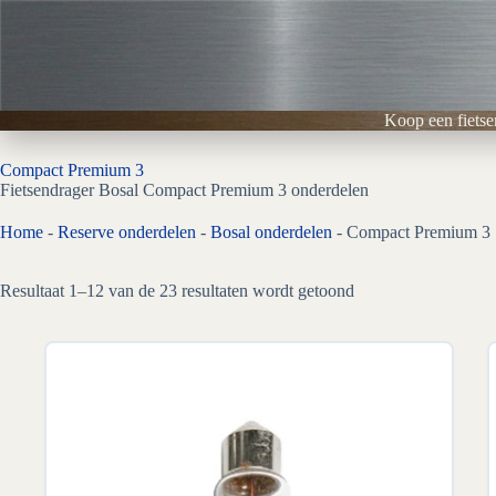
Ga
naar
de
inhoud
Koop een fietse
Compact Premium 3
Fietsendrager Bosal Compact Premium 3 onderdelen
Home
-
Reserve onderdelen
-
Bosal onderdelen
-
Compact Premium 3
Gesorteerd
Resultaat 1–12 van de 23 resultaten wordt getoond
op
prijs:
laag
naar
hoog