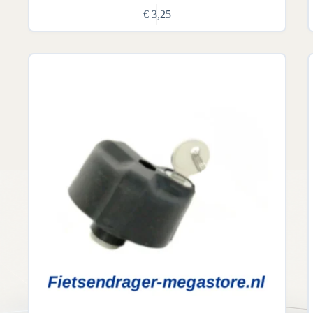
€
3,25