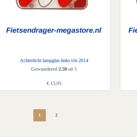
Achterlicht lampglas links t/m 2014
Gewaardeerd
2.50
uit 5
€
15,95
1
2