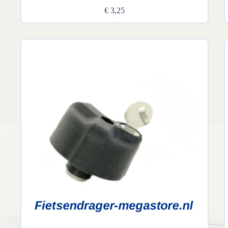
€
3,25