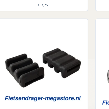
€
3,25