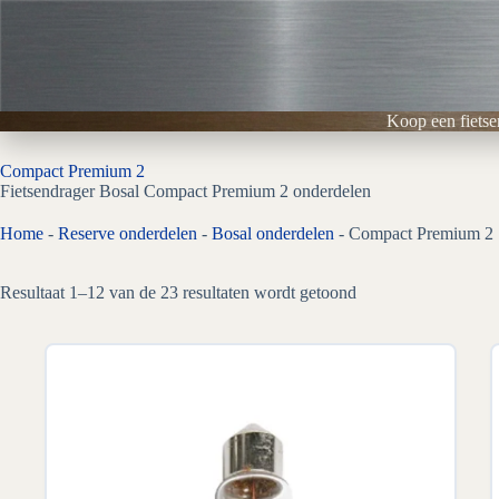
Ga
naar
de
inhoud
Koop een fietse
Compact Premium 2
Fietsendrager Bosal Compact Premium 2 onderdelen
Home
-
Reserve onderdelen
-
Bosal onderdelen
-
Compact Premium 2
Gesorteerd
Resultaat 1–12 van de 23 resultaten wordt getoond
op
prijs:
laag
naar
hoog