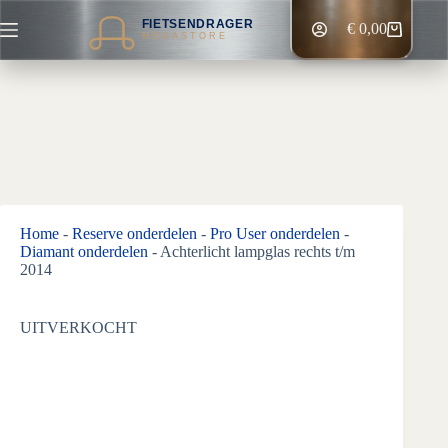
Ga
FIETSENDRAGER
naar
€
0,00
Winkelwagen
MEGASTORE
de
inhoud
Home
-
Reserve onderdelen
-
Pro User onderdelen
-
Diamant onderdelen
-
Achterlicht lampglas rechts t/m
2014
UITVERKOCHT