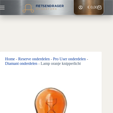
Ga
FIETSENDRAGER
naar
€
0,00
Winkelwagen
MEGASTORE
de
inhoud
Home
-
Reserve onderdelen
-
Pro User onderdelen
-
Diamant onderdelen
-
Lamp oranje knipperlicht