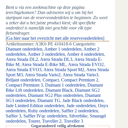
Bent u via een zoekmachine op deze pagina
terechtgekomen? Dan adviseren wij u om bij het
startpunt van de reserveonderdelen te beginnen. Zo weet
u zeker dat u het juiste product kiest; dit specifieke
onderdeel is namelijk niet geschikt voor elk type
fietsendrager.
[Ga hier naar het overzicht met alle reserveonderdelen]
Artikelnummer:
A3Kb PE 410418-6
Categorieën:
Diamant onderdelen
,
Amber 1 onderdelen
,
Amber 2
onderdelen
,
Amber 3 onderdelen
,
Amber 4 onderdelen
,
Atera Strada DL2
,
Atera Strada DL3
,
Atera Strada E-
Bike M
,
Atera Strada E-Bike ML
,
Atera Strada EVO2
,
Atera Strada EVO3
,
Atera Strada Sport M2
,
Atera Strada
Sport M3
,
Atera Strada Vario2
,
Atera Strada Vario3
,
Briljant onderdelen
,
Compact
,
Compact Premium 2
,
Compact Premium 3
,
Daimant 1 onderdelen
,
Diamant
Bike Lift onderdelen
,
Diamant Black
,
Diamant SG2
onderdelen
,
Diamant SG2 Plus onderdelen
,
Diamant
SG3 onderdelen
,
Diamant TG
,
Jade Black onderdelen
,
Jade Limited Edition onderdelen
,
Jade onderdelen
,
Onyx
onderdelen
,
Ruby onderdelen
,
Saffier 2 onderdelen
,
Saffier 3
,
Saffier IVqc onderdelen
,
Silverbike
,
Smaragd
onderdelen
,
Tourer
,
Traveller 2
,
Traveller 3
Gegarandeerd veilig afrekenen