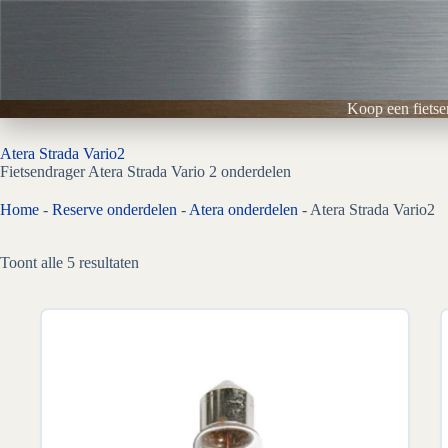
Ga
naar
de
inhoud
Koop een fietse
Atera Strada Vario2
Fietsendrager Atera Strada Vario 2 onderdelen
Home
-
Reserve onderdelen
-
Atera onderdelen
-
Atera Strada Vario2
Gesorteerd
Toont alle 5 resultaten
op
prijs:
laag
naar
hoog