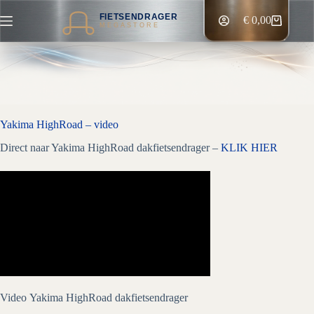
Ga
FIETSENDRAGER
naar
€
0,00
Winkelwagen
MEGASTORE
de
inhoud
Yakima HighRoad – video
Direct naar Yakima HighRoad dakfietsendrager –
KLIK HIER
Video Yakima HighRoad dakfietsendrager