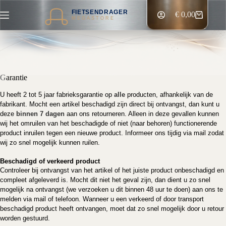
Ga
FIETSENDRAGER
naar
€
0,00
Winkelwagen
MEGASTORE
de
inhoud
G
arantie
U heeft 2 tot 5 jaar fabrieksgarantie op
alle
producten, afhankelijk van de
fabrikant. Mocht een artikel beschadigd zijn direct bij ontvangst, dan kunt u
deze
binnen 7 dagen
aan ons retourneren. Alleen in deze gevallen kunnen
wij het omruilen van het beschadigde of niet (naar behoren) functionerende
product inruilen tegen een nieuwe product. Informeer ons tijdig via mail zodat
wij zo snel mogelijk kunnen ruilen.
Beschadigd of verkeerd product
Controleer bij ontvangst van het artikel of het juiste product onbeschadigd en
compleet afgeleverd is. Mocht dit niet het geval zijn, dan dient u zo snel
mogelijk na ontvangst (we verzoeken u dit binnen 48 uur te doen) aan ons te
melden via mail of telefoon. Wanneer u een verkeerd of door transport
beschadigd product heeft ontvangen, moet dat zo snel mogelijk door u retour
worden gestuurd.