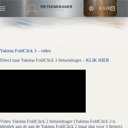
Ga
FIETSENDRAGER
naar
€
0,00
Winkelwagen
MEGASTORE
de
inhoud
Yakima FoldClick 3 – video
Direct naar Yakima FoldClick 3 fietsendrager –
KLIK HIER
Video Yakima FoldClick 2 fietsendrager (Yakima FoldClick 3 is
identiek aan de aan de Yakima FoldClick 2 maar dan voor 3 fietsen)