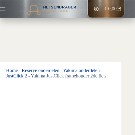
Ga
FIETSENDRAGER
naar
€
0,00
Winkelwagen
MEGASTORE
de
inhoud
Home
-
Reserve onderdelen
-
Yakima onderdelen
-
JustClick 2
-
Yakima JustClick framehouder 2de fiets