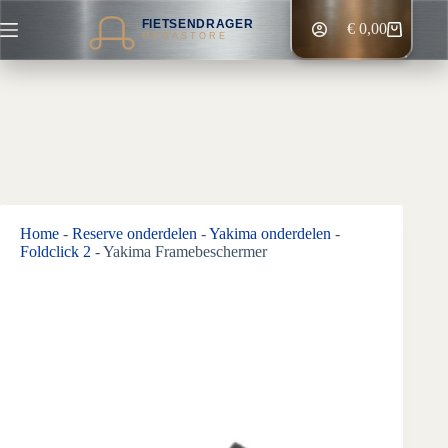
Ga
FIETSENDRAGER
naar
€
0,00
Winkelwagen
MEGASTORE
de
inhoud
Home
-
Reserve onderdelen
-
Yakima onderdelen
-
Foldclick 2
-
Yakima Framebeschermer