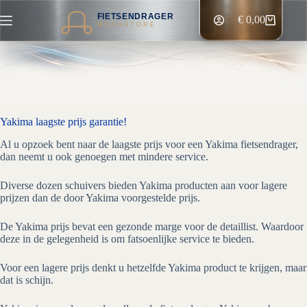
Ga
FIETSENDRAGER
naar
€
0,00
Winkelwagen
MEGASTORE
de
inhoud
Yakima laagste prijs garantie!
Al u opzoek bent naar de laagste prijs voor een Yakima fietsendrager,
dan neemt u ook genoegen met mindere service.
Diverse dozen schuivers bieden Yakima producten aan voor lagere
prijzen dan de door Yakima voorgestelde prijs.
De Yakima prijs bevat een gezonde marge voor de detaillist. Waardoor
deze in de gelegenheid is om fatsoenlijke service te bieden.
Voor een lagere prijs denkt u hetzelfde Yakima product te krijgen, maar
dat is schijn.