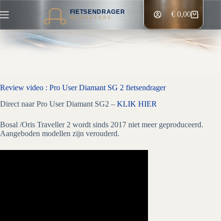
Ga
FIETSENDRAGER
naar
€
0,00
Winkelwagen
MEGASTORE
de
inhoud
Review video : Pro User Diamant SG 2 fietsendrager
Direct naar Pro User Diamant SG2 –
KLIK HIER
Bosal /Oris Traveller 2 wordt sinds 2017 niet meer geproduceerd.
Aangeboden modellen zijn verouderd.