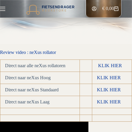
Ga
FIETSENDRAGER
naar
€
0,00
Winkelwagen
MEGASTORE
de
inhoud
Review video : neXus rollator
Direct naar alle neXus rollatoren
KLIK HIER
Direct naar neXus Hoog
KLIK HIER
Direct naar neXus Standaard
KLIK HIER
Direct naar neXus Laag
KLIK HIER