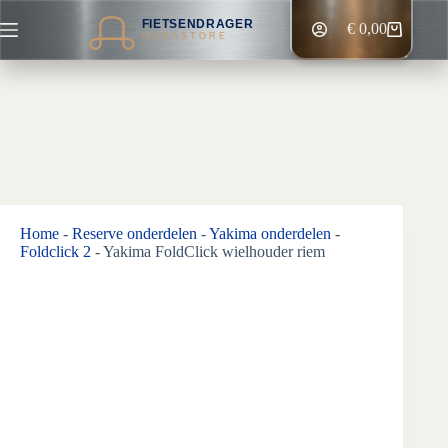
Ga
FIETSENDRAGER
naar
€
0,00
Winkelwagen
MEGASTORE
de
inhoud
Home
-
Reserve onderdelen
-
Yakima onderdelen
-
Foldclick 2
-
Yakima FoldClick wielhouder riem