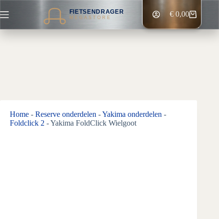
Ga
FIETSENDRAGER
naar
€
0,00
Winkelwagen
MEGASTORE
de
inhoud
Home
-
Reserve onderdelen
-
Yakima onderdelen
-
Foldclick 2
-
Yakima FoldClick Wielgoot