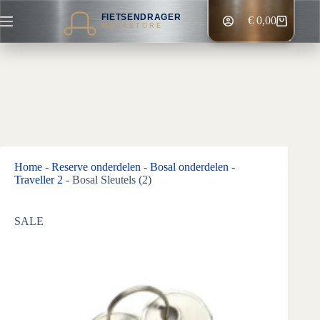
Ga
FIETSENDRAGER
naar
€
0,00
Winkelwagen
MEGASTORE
de
inhoud
Home
-
Reserve onderdelen
-
Bosal onderdelen
-
Traveller 2
-
Bosal Sleutels (2)
SALE