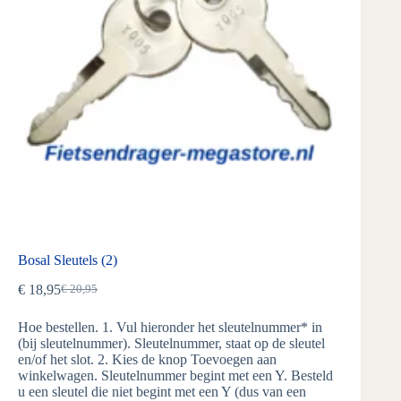
Bosal Sleutels (2)
€
18,95
€
20,95
Oorspronkelijke
Huidige
prijs
prijs
Hoe bestellen. 1. Vul hieronder het sleutelnummer* in
was:
is:
(bij sleutelnummer). Sleutelnummer, staat op de sleutel
€ 20,95.
€ 18,95.
en/of het slot. 2. Kies de knop Toevoegen aan
winkelwagen. Sleutelnummer begint met een Y. Besteld
u een sleutel die niet begint met een Y (dus van een