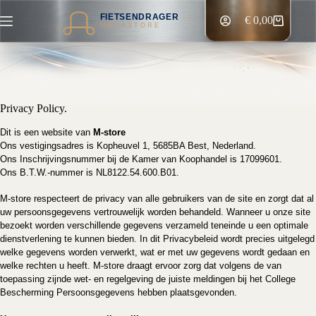
Ga
FIETSENDRAGER
naar
€
0,00
Winkelwagen
MEGASTORE
de
inhoud
Privacy Policy.
Dit is een website van
M-store
Ons vestigingsadres is Kopheuvel 1, 5685BA Best, Nederland.
Ons Inschrijvingsnummer bij de Kamer van Koophandel is 17099601.
Ons B.T.W.-nummer is NL8122.54.600.B01.
M-store respecteert de privacy van alle gebruikers van de site en zorgt dat al
uw persoonsgegevens vertrouwelijk worden behandeld. Wanneer u onze site
bezoekt worden verschillende gegevens verzameld teneinde u een optimale
dienstverlening te kunnen bieden. In dit Privacybeleid wordt precies uitgelegd
welke gegevens worden verwerkt, wat er met uw gegevens wordt gedaan en
welke rechten u heeft. M-store
draagt ervoor zorg dat volgens de van
toepassing zijnde wet- en regelgeving de juiste meldingen bij het College
Bescherming Persoonsgegevens hebben plaatsgevonden.