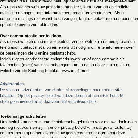
ontvangen die u aangevraagd hebt, op het adres dat u ons meegedeeld hebt.
Als u ons via het web uw postadres meedeelt, kunt u van ons periodieke
mailings ontvangen, met informatie over producten en diensten. Als u
dergelijke mailings niet wenst te ontvangen, kunt u contact met ons opnemen
op het hierboven vermelde adres.
Over communicatie per telefoon
Als u ons uw telefoonnummer meedeelt via het web, zal ons bedrijf u alleen
telefonisch contact met u opnemen als dit nodig is om u te informeren over
de bestellingen die u online geplaatst hebt.
Indien u geen geadresseerd reclamedrukwerk en/of geen commerciële
telefoontjes (meer) wenst te ontvangen, kunt u dat kenbaar maken via de
website van de Stichting Infofilter: www.infofilter.nl.
Advertenties
De site
kan advertenties van derden of koppelingen naar andere sites
bevatten. Op het privacy beleid van deze derden of hun sites heeft M-
store
geen invloed en is daarvoor niet verantwoordelijk.
Toekomstige activiteiten
Ons bedrijf kan de consumenteninformatie gebruiken voor nieuwe doeleinden
die nog niet voorzien zijn in ons « privacy-beleid ». In dat geval, zullen wij
contact met u opnemen alvorens uw gegevens te gebruiken voor deze