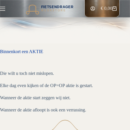
Ga
FIETSENDRAGER
naar
€
0,00
Winkelwagen
MEGASTORE
de
inhoud
Binnenkort een AKTIE
Die wilt u toch niet mislopen.
Elke dag even kijken of de OP=OP aktie is gestart.
Wanneer de aktie start zeggen wij niet.
Wanneer de aktie afloopt is ook een verrassing.