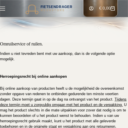
Ga
FIETSENDRAGER
naar
€
0,00
Winkelwagen
MEGASTORE
de
inhoud
Omruilservice of ruilen.
Indien u niet tevreden bent met uw aankoop, dan is de volgende optie
mogelijk.
Herroepingsrecht bij online aankopen
Bij online aankoop van producten heeft u de mogelijkheid de overeenkomst
zonder opgave van redenen te ontbinden gedurende ten minste veertien
dagen. Deze termijn gaat in op de dag na ontvangst van het product.
Tijdens
deze termijn moet u zorgvuldig omgaan met het product en de verpakking.
U
mag het product slechts in die mate uitpakken voor zover dat nodig is om te
kunnen beoordelen of u het product wenst te behouden. Indien u van uw
herroepingsrecht gebruik maakt, kunt u het product met alle geleverde
toebehoren en in de originele staat en verpakking aan ons retourneren,