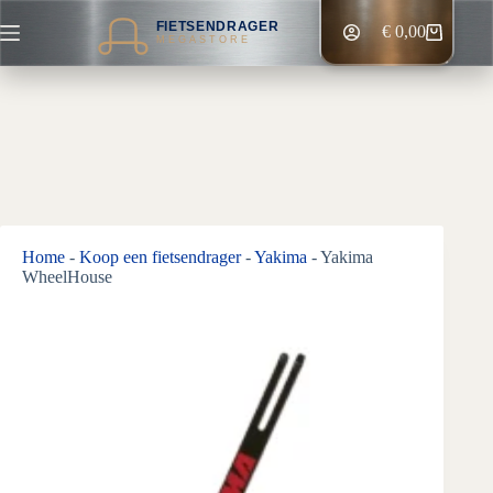
Ga
FIETSENDRAGER
naar
€
0,00
Winkelwagen
MEGASTORE
de
inhoud
Home
-
Koop een fietsendrager
-
Yakima
-
Yakima
WheelHouse