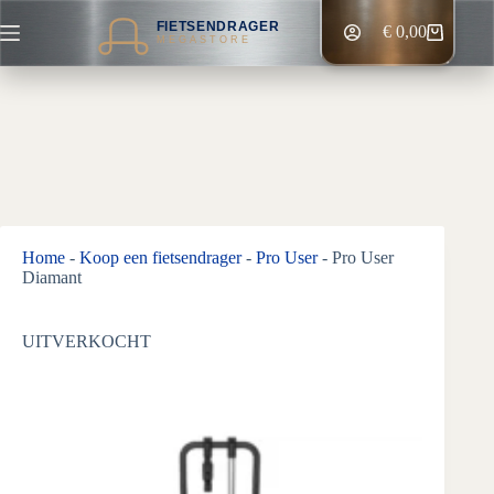
Ga
FIETSENDRAGER
naar
€
0,00
Winkelwagen
MEGASTORE
de
inhoud
Home
-
Koop een fietsendrager
-
Pro User
-
Pro User
Diamant
UITVERKOCHT