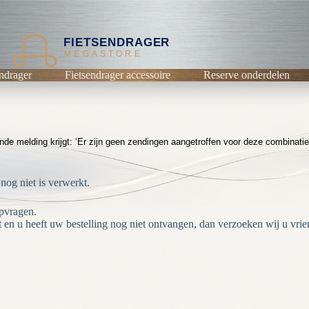
FIETSENDRAGER
MEGASTORE
ndrager
Fietsendrager accessoire
Reserve onderdelen
e melding krijgt: ‘Er zijn geen zendingen aangetroffen voor deze combinatie’
og niet is verwerkt.
opvragen.
en u heeft uw bestelling nog niet ontvangen, dan verzoeken wij u vrie