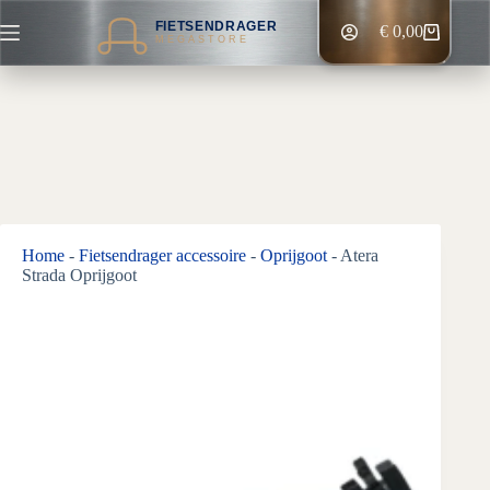
Ga
FIETSENDRAGER
naar
€
0,00
Winkelwagen
MEGASTORE
de
inhoud
Home
-
Fietsendrager accessoire
-
Oprijgoot
-
Atera
Strada Oprijgoot