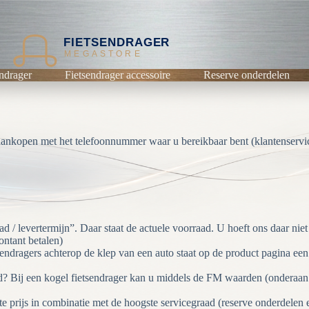
FIETSENDRAGER
MEGASTORE
ndrager
Fietsendrager accessoire
Reserve onderdelen
 aankopen met het telefoonnummer waar u bereikbaar bent (klantenservi
d / levertermijn”. Daar staat de actuele voorraad. U hoeft ons daar niet
ontant betalen)
ndragers achterop de klep van een auto staat op de product pagina een fi
eld? Bij een kogel fietsendrager kan u middels de FM waarden (onderaan
te prijs in combinatie met de hoogste servicegraad (reserve onderdelen en