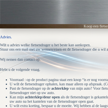
Ga
naar
de
inhoud
Koop een fietse
Advies.
Wilt u advies welke fietsendrager u het beste kan aankopen.
Stuur ons een mail met uw wensen/eisen en de fietsendrager die u wil
Wij nemen dan contact op.
Hebt u de volgende vraag.
Voorraad : op de product pagina staat een knop “is er nog voorraa
U wilt de fietsendrager ophalen, kan maar alleen op afspraak. (C
Past de fietsendrager op de
achterklep
van mijn auto? Voor fietse
fietsendrager niet op uw auto.
Kan mijn
achterklep/deur open
als de fietsendrager is gekant
uw auto na het kantelen van de fietsendrager open gaat.
U wilt extra korting, bespaar u de moeite. Wij hebben al de laags