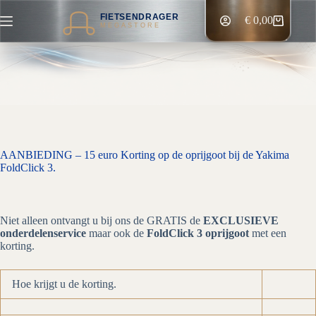
Ga
FIETSENDRAGER
naar
€
0,00
Winkelwagen
MEGASTORE
de
inhoud
AANBIEDING – 15 euro Korting op de oprijgoot bij de Yakima
FoldClick 3.
Niet alleen ontvangt u bij ons de GRATIS de
EXCLUSIEVE
onderdelenservice
maar ook de
FoldClick 3 oprijgoot
met een
korting.
Hoe krijgt u de korting.