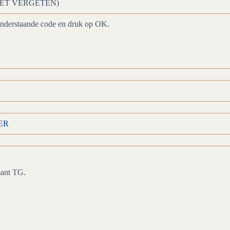
. (NIET VERGETEN)
onderstaande code en druk op OK.
ER
mant TG.