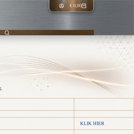
€
0,00
Winkelwagen
g.
KLIK HIER