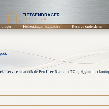
FIETSENDRAGER
MEGASTORE
ndrager
Fietsendrager accessoire
Reserve onderdelen
goot.
enservice
maar ook de
Pro User Diamant TG oprijgoot
met kortin