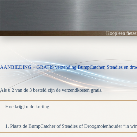
Ga
naar
de
inhoud
Koop een fietse
AANBIEDING – GRATIS verzending BumpCatcher, Steadies en dro
Als u 2 van de 3 besteld zijn de verzendkosten gratis.
Hoe krijgt u de korting.
1. Plaats de BumpCatcher of Steadies of Droogmolenhouder “in w