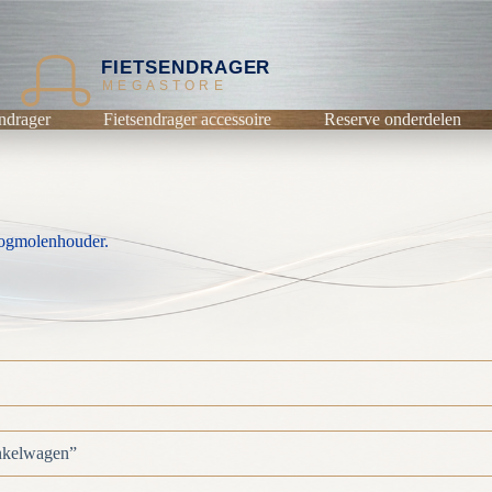
FIETSENDRAGER
MEGASTORE
ndrager
Fietsendrager accessoire
Reserve onderdelen
ogmolenhouder.
inkelwagen”